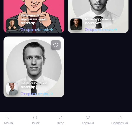
Игривый
мультяшный
Монохромный
аватар
портрет
Открыть стиль
Открыть стиль
Чёрно-белый
аватар
Открыть стиль
Меню
Поиск
Вход
Корзина
Поддержка