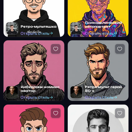
Психоделический
Ретро-мультяшка
автопортрет
Открыть стиль
Открыть стиль
Киберпанк-комикс
Ретро-мульт герой
аватар
80-х
Открыть стиль
Открыть стиль