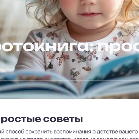
отокнига: про
простые советы
й способ сохранить воспоминания о детстве вашего 
 несколько простых советов, которые помогут вам со