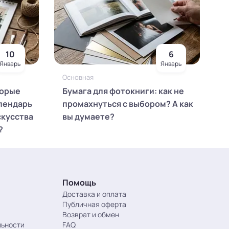
10
6
Январь
Январь
Основная
торые
Бумага для фотокниги: как не
лендарь
промахнуться с выбором? А как
скусства
вы думаете?
?
Помощь
Доставка и оплата
Публичная оферта
Возврат и обмен
льности
FAQ