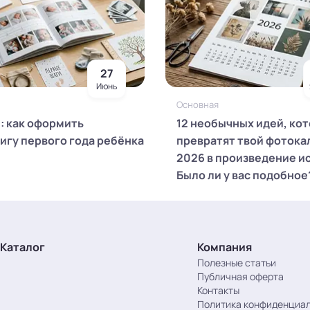
27
Июнь
Основная
й: как оформить
12 необычных идей, ко
игу первого года ребёнка
превратят твой фотока
2026 в произведение и
Было ли у вас подобное
Каталог
Компания
Полезные статьи
Публичная оферта
Контакты
Политика конфиденциа