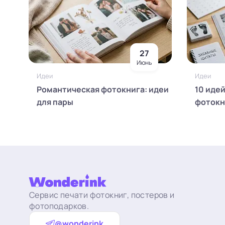
27
Июнь
Идеи
Идеи
Романтическая фотокнига: идеи
10 иде
для пары
фотокн
Сервис печати фотокниг, постеров и
фотоподарков.
@wonderink