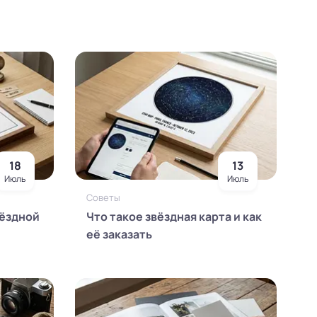
18
13
Июль
Июль
Советы
вёздной
Что такое звёздная карта и как
её заказать