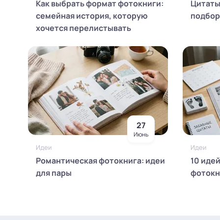
Как выбрать формат фотокниги:
Цитаты
семейная история, которую
подборк
хочется перелистывать
27
Июнь
Идеи
Идеи
Романтическая фотокнига: идеи
10 иде
для пары
фотокн