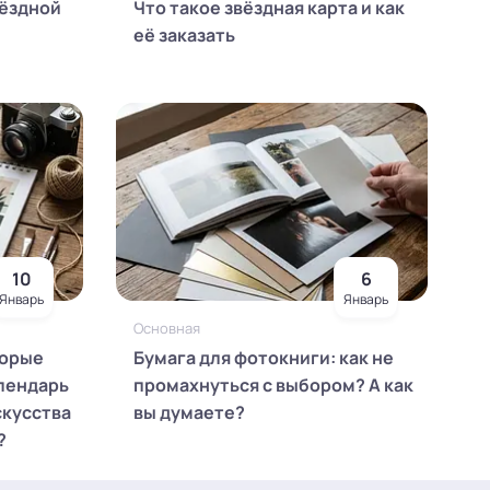
вёздной
Что такое звёздная карта и как
её заказать
10
6
Январь
Январь
Основная
торые
Бумага для фотокниги: как не
лендарь
промахнуться с выбором? А как
скусства
вы думаете?
?