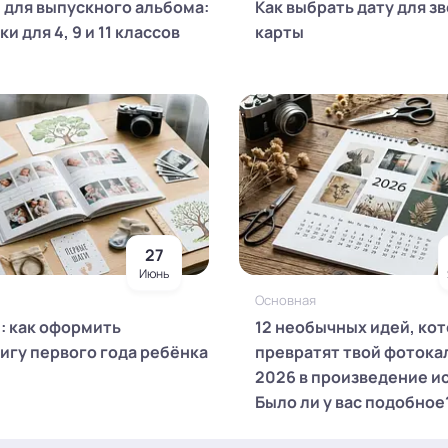
 для выпускного альбома:
Как выбрать дату для з
и для 4, 9 и 11 классов
карты
27
Июнь
Основная
й: как оформить
12 необычных идей, ко
игу первого года ребёнка
превратят твой фотока
2026 в произведение и
Было ли у вас подобное