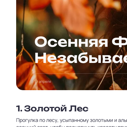
Осенняя Ф
Незабыва
19 апреля
1.
Золотой Лес
Прогулка по лесу, усыпанному золотыми и ал
осенний свет, чтобы подчеркнуть красоту при