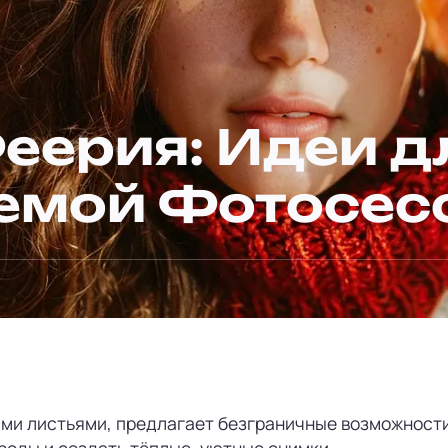
еерия: Идеи д
емой Фотосес
ыми листьями, предлагает безграничные возможност
роды и создать тёплые, уютные снимки.