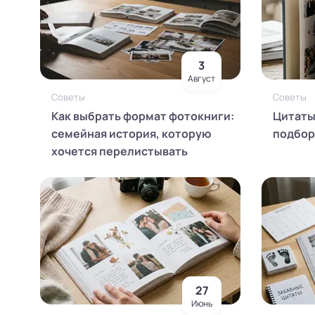
3
Август
Советы
Советы
Как выбрать формат фотокниги:
Цитаты
семейная история, которую
подборк
хочется перелистывать
27
Июнь