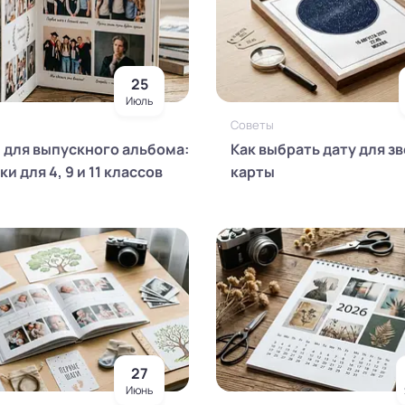
25
Июль
Советы
 для выпускного альбома:
Как выбрать дату для з
и для 4, 9 и 11 классов
карты
27
Июнь