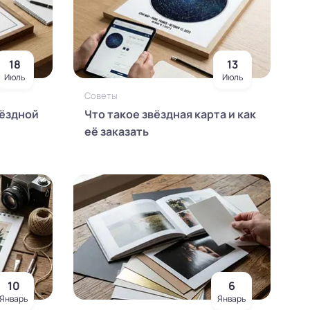
18
13
Июль
Июль
Советы
вёздной
Что такое звёздная карта и как
её заказать
10
6
Январь
Январь