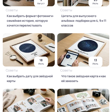
Август
Июль
Советы
Советы
Как выбрать формат фотокниги:
Цитаты для выпускного
семейная история, которую
альбома: подборки для 4, 9 и 11
хочется перелистывать
классов
18
13
Июль
Июль
Советы
Советы
Как выбрать дату для звёздной
Что такое звёздная карта и как
карты
её заказать