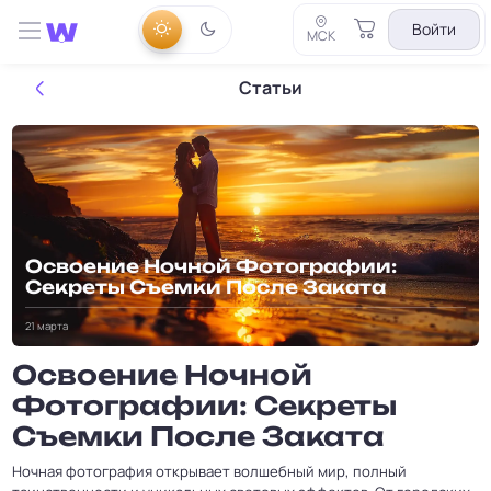
Войти
МСК
Статьи
Освоение Ночной Фотографии:
Секреты Съемки После Заката
21 марта
Освоение Ночной
Фотографии: Секреты
Съемки После Заката
Ночная фотография открывает волшебный мир, полный