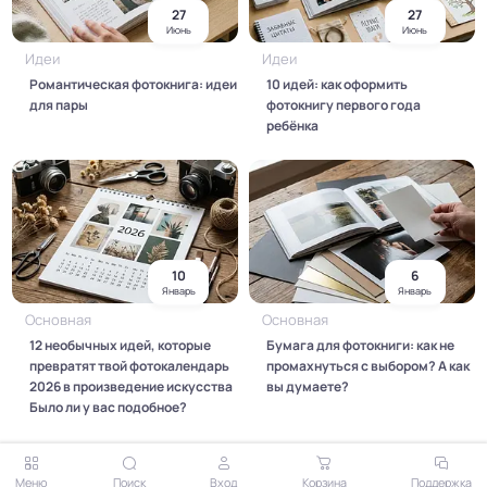
27
27
Июнь
Июнь
Идеи
Идеи
Романтическая фотокнига: идеи
10 идей: как оформить
для пары
фотокнигу первого года
ребёнка
10
6
Январь
Январь
Основная
Основная
12 необычных идей, которые
Бумага для фотокниги: как не
превратят твой фотокалендарь
промахнуться с выбором? А как
2026 в произведение искусства
вы думаете?
Было ли у вас подобное?
Меню
Поиск
Вход
Корзина
Поддержка